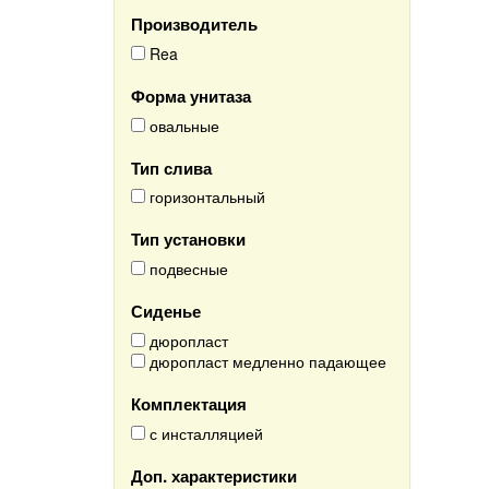
Производитель
Rea
Форма унитаза
овальные
Тип слива
горизонтальный
Тип установки
подвесные
Сиденье
дюропласт
дюропласт медленно падающее
Комплектация
с инсталляцией
Доп. характеристики