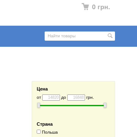
0 грн.
Цена
от
до
грн.
Страна
Польша