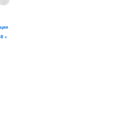
яция
8 +