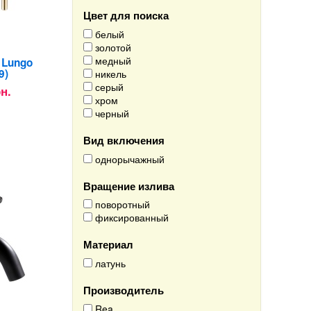
Цвет для поиска
белый
золотой
медный
 Lungo
9)
никель
серый
рн.
хром
черный
Вид включения
однорычажный
Вращение излива
поворотный
фиксированный
Материал
латунь
Производитель
Rea