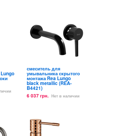
смеситель для
 Lungo
умывальника скрытого
соки
монтажа Rea Lungo
black metallic (REA-
B4421)
аличии
6 037 грн.
Нет в наличии