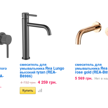
смеситель для
смеситель для
того
умывальника Rea Lungo
умывальника Rea
высокий tytan (REA-
rose gold (REA-B8
EA-
B8986)
5 569 грн.
Нет в н
4 259 грн.
4 732 грн.
.