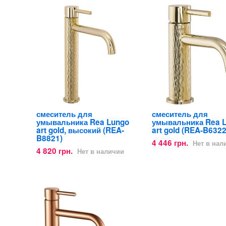
смеситель для
смеситель для
умывальника Rea Lungo
умывальника Rea 
art gold, высокий (REA-
art gold (REA-B6322
B8821)
4 446 грн.
Нет в нал
4 820 грн.
Нет в наличии