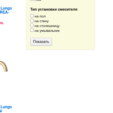
 Lungo
Тип установки смесителя
(REA-
на пол
на стену
рн.
на столешницу
на умывальник
 Lungo
ий