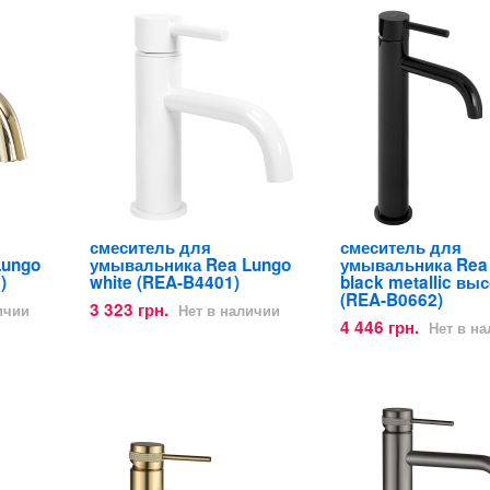
смеситель для
смеситель для
Lungo
умывальника Rea Lungo
умывальника Rea
)
white (REA-B4401)
black metallic вы
(REA-B0662)
3 323 грн.
ичии
Нет в наличии
4 446 грн.
Нет в н