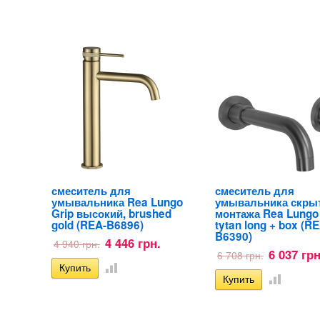
смеситель для
смеситель для
умывальника Rea Lungo
умывальника скры
Grip высокий, brushed
монтажа Rea Lungo
gold (REA-B6896)
tytan long + box (R
B6390)
4 446 грн.
4 940 грн.
6 037 грн
6 708 грн.