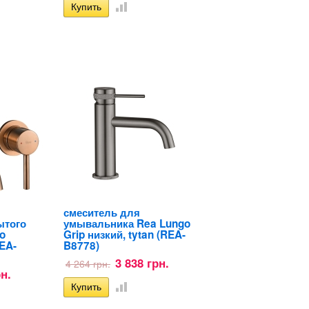
смеситель для
ытого
умывальника Rea Lungo
o
Grip низкий, tytan (REA-
EA-
B8778)
3 838 грн.
4 264 грн.
рн.