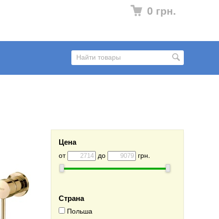
0 грн.
Цена
от
до
грн.
Страна
Польша