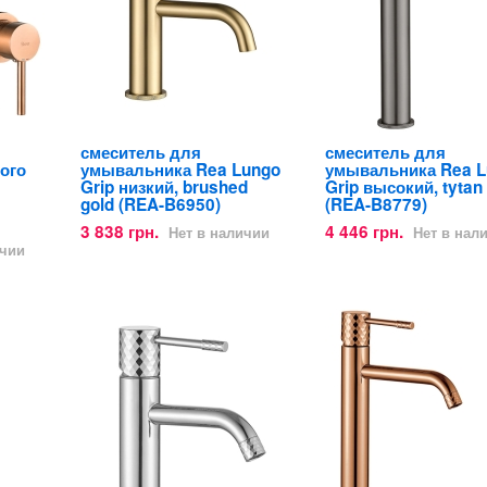
смеситель для
смеситель для
ого
умывальника Rea Lungo
умывальника Rea L
Grip низкий, brushed
Grip высокий, tytan
gold (REA-B6950)
(REA-B8779)
3 838 грн.
4 446 грн.
Нет в наличии
Нет в нал
ичии