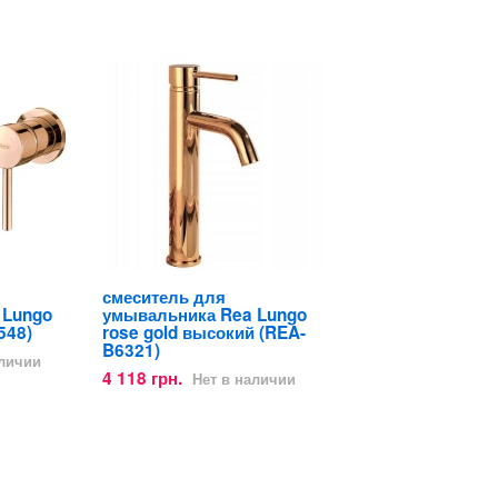
смеситель для
 Lungo
умывальника Rea Lungo
548)
rose gold высокий (REA-
B6321)
аличии
4 118 грн.
Нет в наличии