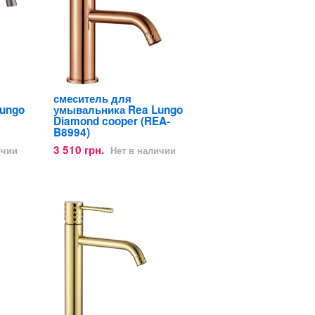
смеситель для
ungo
умывальника Rea Lungo
Diamond cooper (REA-
B8994)
3 510 грн.
ичии
Нет в наличии