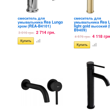
смеситель для
смеситель для
умывальника Rea Lungo
умывальника Rea 
хром (REA-B4101)
light gold высокий 
B9409)
2 714 грн.
3 016 грн.
4 118 грн
4 576 грн.