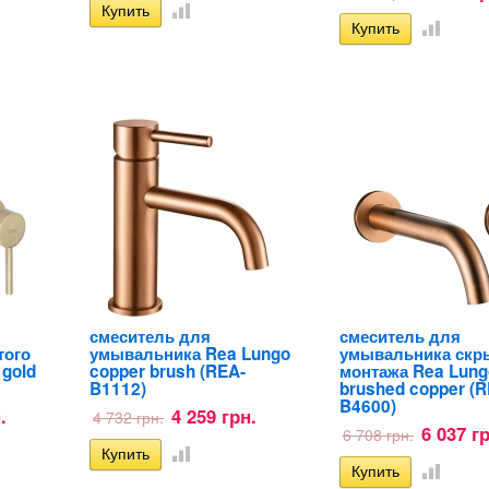
смеситель для
смеситель для
того
умывальника Rea Lungo
умывальника скр
 gold
copper brush (REA-
монтажа Rea Lung
B1112)
brushed copper (R
B4600)
.
4 259 грн.
4 732 грн.
6 037 г
6 708 грн.