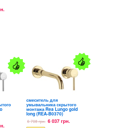
рн.
смеситель для
ытого
умывальника скрытого
o
монтажа Rea Lungo gold
long (REA-B0370)
6 037 грн.
6 708 грн.
рн.