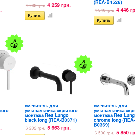
(REA-B4526)
4 259 грн.
4 732 грн.
.
4 446 г
4 940 грн.
смеситель для
смеситель для
того
умывальника скрытого
умывальника скр
монтажа Rea Lungo
монтажа Rea Lung
black long (REA-B0371)
chrome long (REA-
B0369)
.
5 663 грн.
6 292 грн.
5 850 г
6 500 грн.