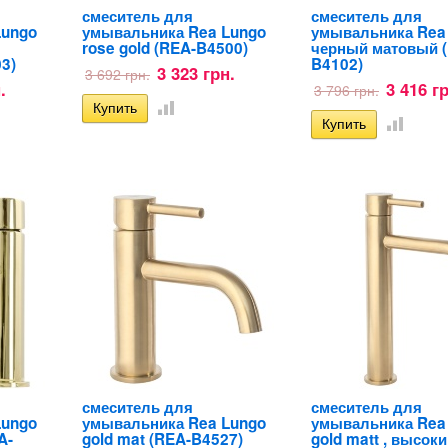
смеситель для
смеситель для
Lungo
умывальника Rea Lungo
умывальника Rea
rose gold (REA-B4500)
черный матовый 
3)
B4102)
3 323 грн.
3 692 грн.
.
3 416 г
3 796 грн.
смеситель для
смеситель для
Lungo
умывальника Rea Lungo
умывальника Rea
A-
gold mat (REA-B4527)
gold matt , высок