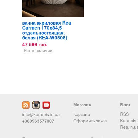
ванна акриловая Rea
Carmen 170x84,5
отдельностоящая,
белая (REA-W0506)
47 596 грн.
Нет в наличии
Магазин
Блог
Корзина
RSS
info@keramis.in.ua
Оформить заказ
Keramis.
+380963577007
Rea.in.u