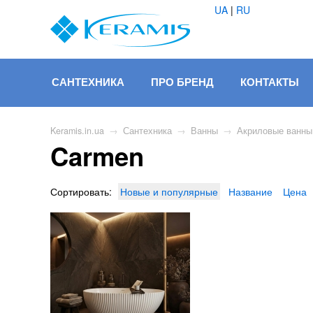
UA
|
RU
САНТЕХНИКА
ПРО БРЕНД
КОНТАКТЫ
Keramis.in.ua
→
Сантехника
→
Ванны
→
Акриловые ванны
Carmen
Сортировать:
Новые и популярные
Название
Цена