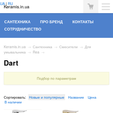
UA
|
RU
Keramis.in.ua
САНТЕХНИКА
ПРО БРЕНД
КОНТАКТЫ
СОТРУДНИЧЕСТВО
Keramis.in.ua
→
Сантехника
→
Смесители
→
Для
умывальника
→
Rea
→
Dart
Подбор по параметрам
Сортировать:
Новые и популярные
Название
Цена
В наличии