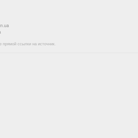
in.ua
a
е прямой ссылки на источник.