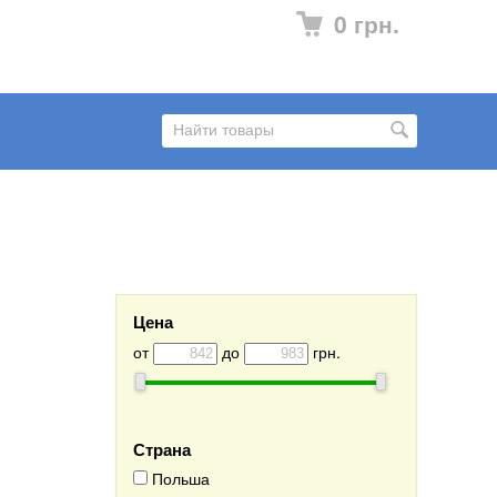
0 грн.
Цена
от
до
грн.
Страна
Польша