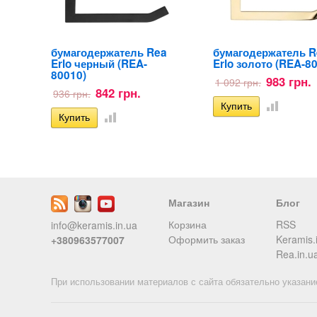
бумагодержатель Rea
бумагодержатель R
Erlo черный (REA-
Erlo золото (REA-8
80010)
983 грн.
1 092 грн.
842 грн.
936 грн.
Магазин
Блог
Корзина
RSS
info@keramis.in.ua
Оформить заказ
Keramis.
+380963577007
Rea.in.u
При использовании материалов с сайта обязательно указани