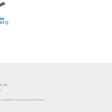
ea
0011)
in.ua
a
е прямой ссылки на источник.