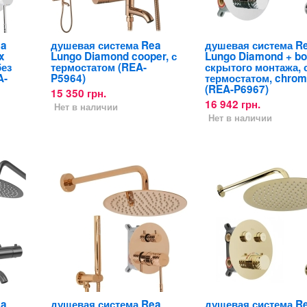
ea
душевая система Rea
душевая система R
x
Lungo Diamond cooper, с
Lungo Diamond + b
без
термостатом (REA-
скрытого монтажа, 
A-
P5964)
термостатом, chro
(REA-P6967)
15 350 грн.
16 942 грн.
Нет в наличии
Нет в наличии
ea
душевая система Rea
душевая система R