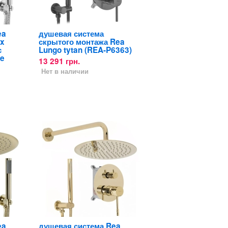
ea
душевая система
ox
скрытого монтажа Rea
с
Lungo tytan (REA-P6363)
me
13 291 грн.
Нет в наличии
ea
душевая система Rea