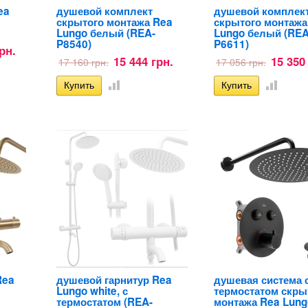
ea
душевой комплект
душевой комплек
скрытого монтажа Rea
скрытого монтажа
Lungo белый (REA-
Lungo белый (REA
P8540)
P6611)
рн.
15 444 грн.
15 350
17 160 грн.
17 056 грн.
Rea
душевой гарнитур Rea
душевая система 
Lungo white, с
термостатом скры
термостатом (REA-
монтажа Rea Lung