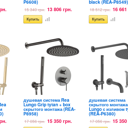
P6608)
black (REA-P8549)
рн.
13 806 грн.
16 661
15 340 грн.
18 512 грн.
душевая система Rea
душевая система
Rea
Lungo Grip tytan + box
скрытого монтажа
м
скрытого монтажа (REA-
Lungo с изливом t
0)
P8958)
(REA-P6380)
рн.
15 350 грн.
15 350
17 056 грн.
17 056 грн.