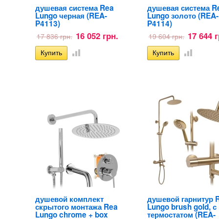
душевая система Rea
душевая система R
Lungo черная (REA-
Lungo золото (REA-
P4113)
P4114)
16 052 грн.
17 644 г
17 836 грн.
19 604 грн.
душевой комплект
душевой гарнитур 
скрытого монтажа Rea
Lungo brush gold, с
Lungo chrome + box
термостатом (REA-