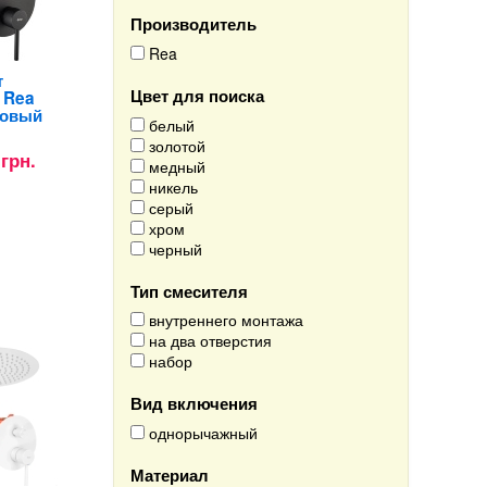
Производитель
Rea
т
Цвет для поиска
 Rea
товый
белый
золотой
 грн.
медный
никель
серый
хром
черный
Тип смесителя
внутреннего монтажа
на два отверстия
набор
Вид включения
однорычажный
Материал