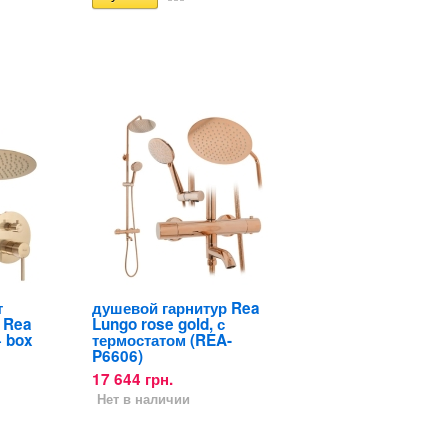
т
душевой гарнитур Rea
 Rea
Lungo rose gold, с
+ box
термостатом (REA-
P6606)
17 644 грн.
Нет в наличии