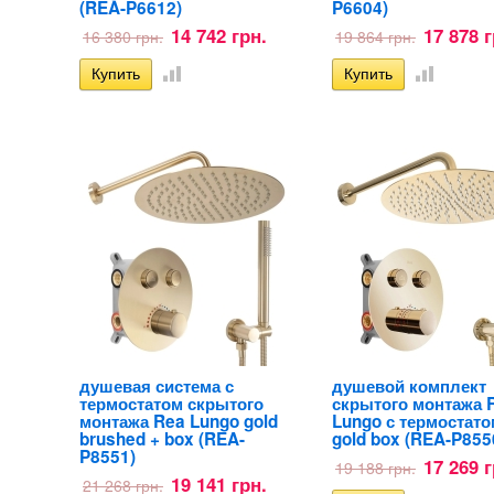
(REA-P6612)
P6604)
14 742 грн.
17 878 г
16 380 грн.
19 864 грн.
душевая система с
душевой комплект
термостатом скрытого
скрытого монтажа 
монтажа Rea Lungo gold
Lungo с термостато
brushed + box (REA-
gold box (REA-P855
P8551)
17 269 г
19 188 грн.
19 141 грн.
21 268 грн.