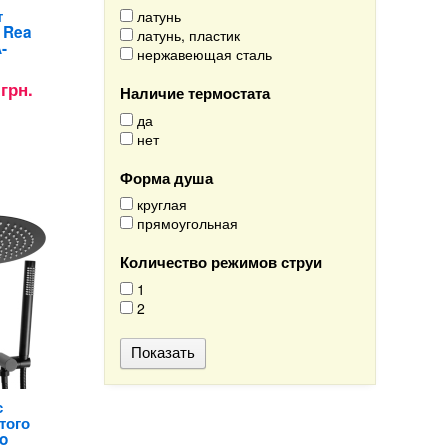
т
латунь
 Rea
латунь, пластик
-
нержавеющая сталь
 грн.
Наличие термостата
да
нет
Форма душа
круглая
прямоугольная
Количество режимов струи
1
2
с
того
o