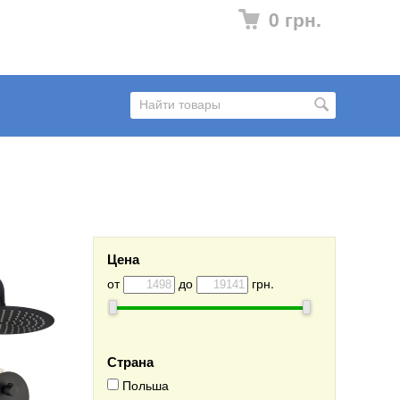
0 грн.
Цена
от
до
грн.
Страна
Польша