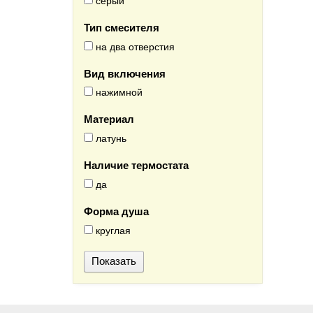
серый
Тип смесителя
на два отверстия
Вид включения
нажимной
Материал
латунь
Наличие термостата
да
Форма душа
круглая