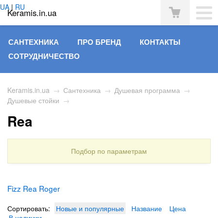
UA
|
RU
Keramis.in.ua
САНТЕХНИКА
ПРО БРЕНД
КОНТАКТЫ
СОТРУДНИЧЕСТВО
Keramis.in.ua
→
Сантехника
→
Душевая программа
→
Душевые стойки
→
Rea
Подбор по параметрам
Fizz
Rea
Roger
Сортировать:
Новые и популярные
Название
Цена
В наличии