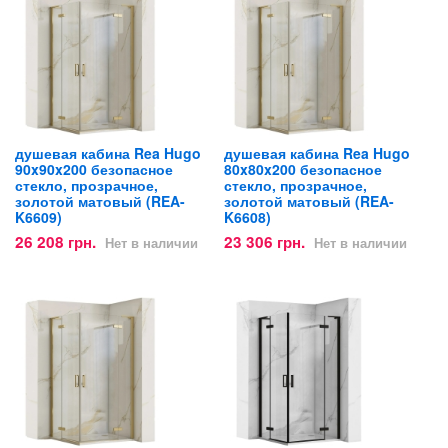
душевая кабина Rea Hugo
душевая кабина Rea Hugo
90x90x200 безопасное
80x80x200 безопасное
стекло, прозрачное,
стекло, прозрачное,
золотой матовый (REA-
золотой матовый (REA-
K6609)
K6608)
26 208 грн.
23 306 грн.
Нет в наличии
Нет в наличии