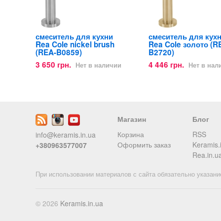
смеситель для кухни
смеситель для кух
Rea Cole nickel brush
Rea Cole золото (R
(REA-B0859)
B2720)
3 650 грн.
4 446 грн.
Нет в наличии
Нет в нал
Магазин
Блог
Корзина
RSS
info@keramis.in.ua
Оформить заказ
Keramis.
+380963577007
Rea.in.u
При использовании материалов с сайта обязательно указани
© 2026
Keramis.in.ua