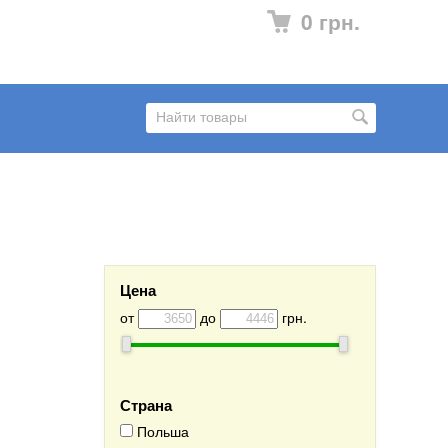
0 грн.
Цена
от
до
грн.
Страна
Польша